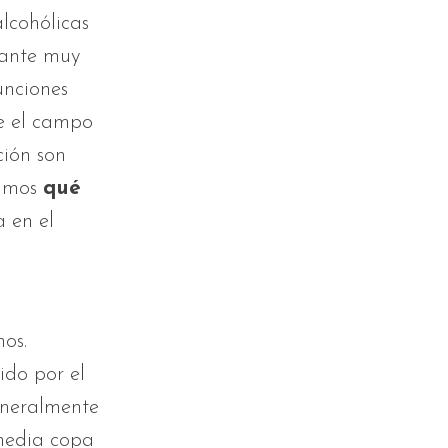
alcohólicas
edante muy
unciones
ce el campo
ción son
tamos
qué
 en el
os.
ido por el
eneralmente
 media copa