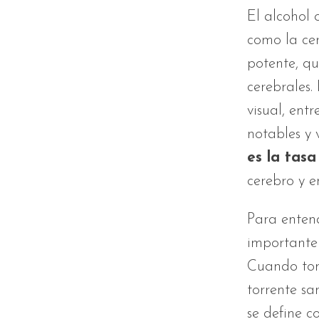
El alcohol 
como la cerv
potente, qu
cerebrales.
visual, ent
notables y 
es la tasa
cerebro y e
Para enten
importante
Cuando tom
torrente s
se define 