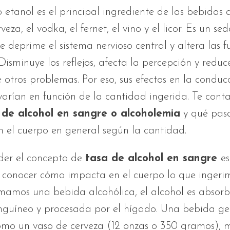
o etanol es el principal ingrediente de las bebidas 
eza, el vodka, el fernet, el vino y el licor. Es un s
e deprime el sistema nervioso central y altera las f
 Disminuye los reflejos, afecta la percepción y redu
re otros problemas. Por eso, sus efectos en la conduc
varían en función de la cantidad ingerida. Te con
 de alcohol en sangre o alcoholemia
y qué pasa
n el cuerpo en general según la cantidad.
der el concepto de
tasa de alcohol en sangre
es
 conocer cómo impacta en el cuerpo lo que ingerim
amos una bebida alcohólica, el alcohol es absorb
anguíneo y procesada por el hígado. Una bebida g
como un vaso de cerveza (12 onzas o 350 gramos),