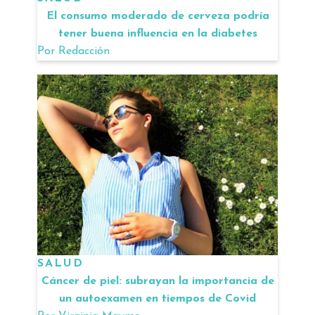
El consumo moderado de cerveza podría
tener buena influencia en la diabetes
Por
Redacción
SALUD
Cáncer de piel: subrayan la importancia de
un autoexamen en tiempos de Covid