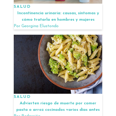
SALUD
Incontinencia urinaria: causas, síntomas y
cómo tratarla en hombres y mujeres
Por
Georgina Elustondo
SALUD
Advierten riesgo de muerte por comer
pasta o arroz cocinados varios días antes