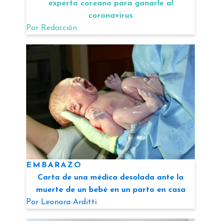
experto coreano para ganarle al
coronavirus
Por
Redacción
EMBARAZO
Carta de una médica desolada ante la
muerte de un bebé en un parto en casa
Por
Leonora Arditti