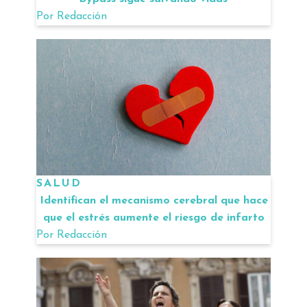
Por
Redacción
SALUD
Identifican el mecanismo cerebral que hace
que el estrés aumente el riesgo de infarto
Por
Redacción