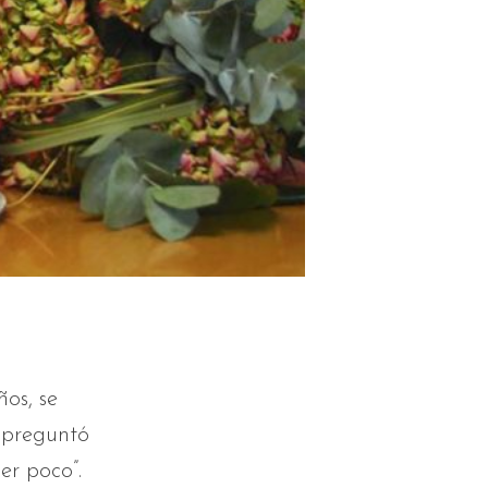
os, se
 preguntó
er poco”.