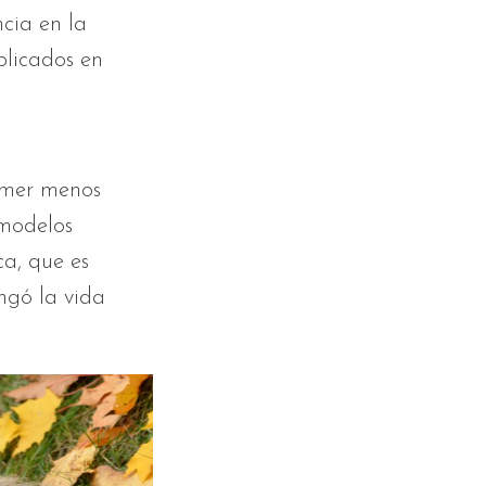
cia en la
blicados en
comer menos
 modelos
ca, que es
ngó la vida