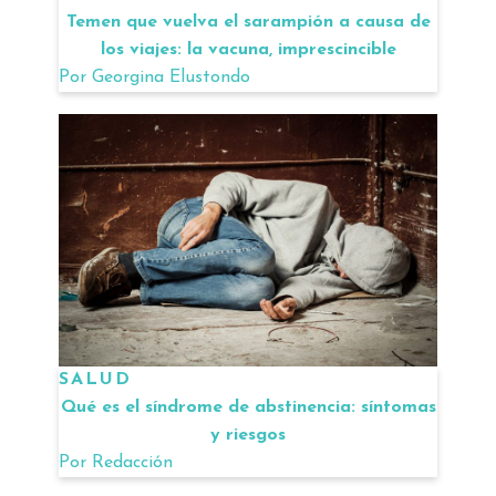
Temen que vuelva el sarampión a causa de
los viajes: la vacuna, imprescincible
Por
Georgina Elustondo
SALUD
Qué es el síndrome de abstinencia: síntomas
y riesgos
Por
Redacción