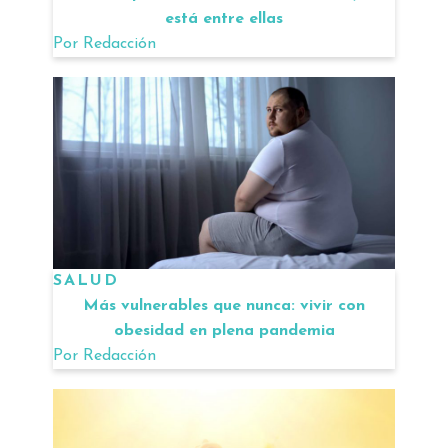
está entre ellas
Por
Redacción
SALUD
Más vulnerables que nunca: vivir con
obesidad en plena pandemia
Por
Redacción