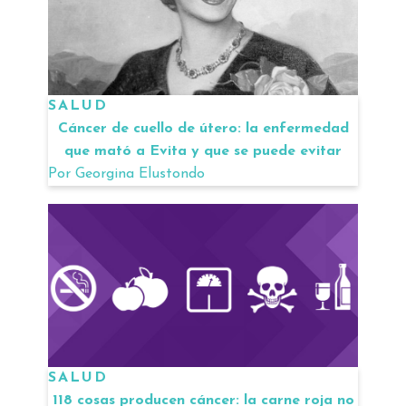
SALUD
Cáncer de cuello de útero: la enfermedad
que mató a Evita y que se puede evitar
Por
Georgina Elustondo
SALUD
118 cosas producen cáncer: la carne roja no