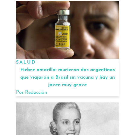
SALUD
Fiebre amarilla: murieron dos argentinos
que viajaron a Brasil sin vacuna y hay un
joven muy grave
Por
Redacción