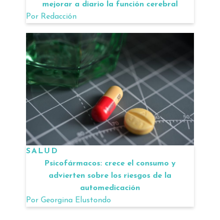
mejorar a diario la función cerebral
Por
Redacción
SALUD
Psicofármacos: crece el consumo y
advierten sobre los riesgos de la
automedicación
Por
Georgina Elustondo