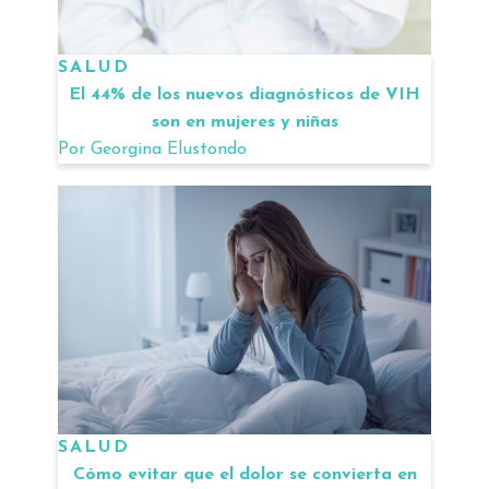
SALUD
El 44% de los nuevos diagnósticos de VIH
son en mujeres y niñas
Por
Georgina Elustondo
SALUD
Cómo evitar que el dolor se convierta en