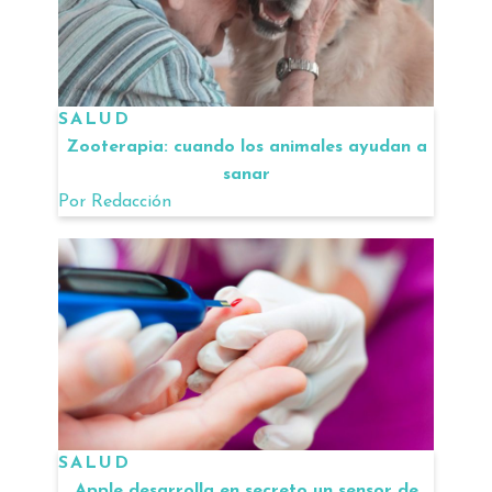
SALUD
Zooterapia: cuando los animales ayudan a
sanar
Por
Redacción
SALUD
Apple desarrolla en secreto un sensor de