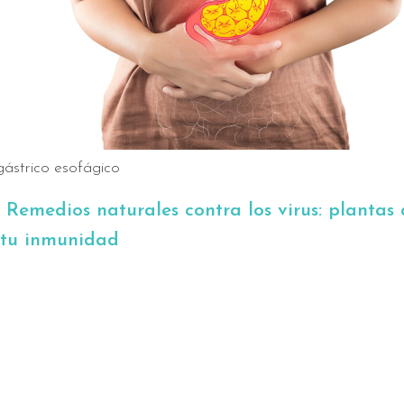
gástrico esofágico
:
Remedios naturales contra los virus: plantas
 tu inmunidad