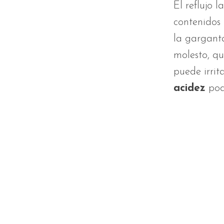
El reflujo 
contenidos 
la garganta
molesto, q
puede irrit
acidez
pod