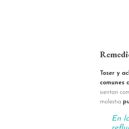
Remedio
Toser y ac
comunes d
sientan co
molestia
p
En l
refl