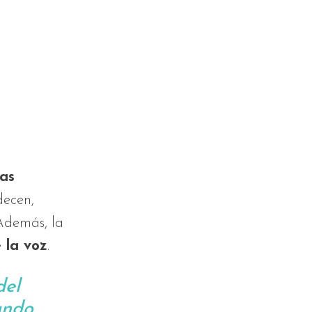
as
decen,
Además, la
 la voz
.
del
ando