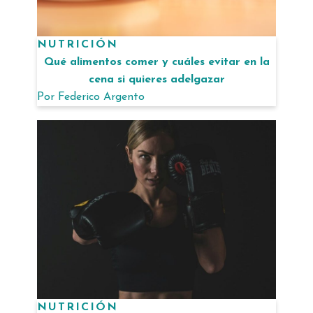
NUTRICIÓN
Qué alimentos comer y cuáles evitar en la
cena si quieres adelgazar
Por
Federico Argento
NUTRICIÓN