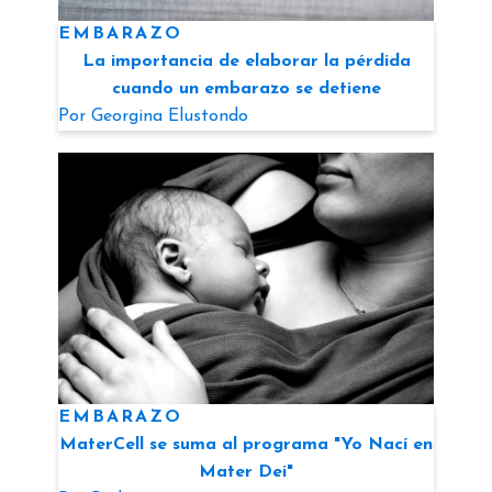
EMBARAZO
La importancia de elaborar la pérdida
cuando un embarazo se detiene
Por
Georgina Elustondo
EMBARAZO
MaterCell se suma al programa "Yo Nací en
Mater Dei"