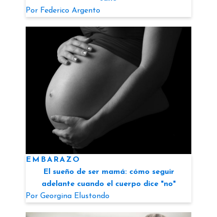
Por
Federico Argento
EMBARAZO
El sueño de ser mamá: cómo seguir
adelante cuando el cuerpo dice "no"
Por
Georgina Elustondo