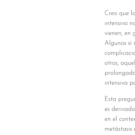
Creo que l
intensiva n
vienen, en 
Algunos sí 
complicacio
otros, aque
prolongados
intensiva pa
Esta pregun
es derivado
en el conte
metástasis 