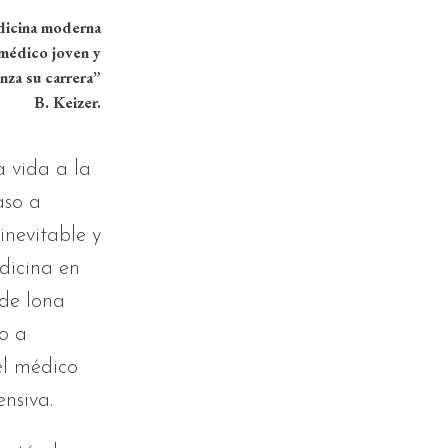
na moderna
n médico joven y
nza su carrera”
B. Keizer.
a vida a la
aso a
nevitable y
dicina en
 de Iona
vo a
el médico
ensiva.