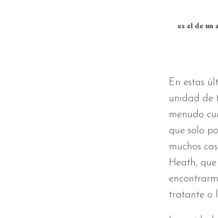
Uno de lo
es el de un 
En estas úl
unidad de t
menudo cua
que solo po
muchos caso
Heath, que 
encontrarm
tratante o 