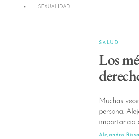
SEXUALIDAD
SALUD
Los méd
derech
Muchas veces,
persona. Alej
importancia d
Alejandro Riss