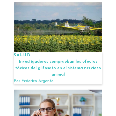
SALUD
Investigadores comprueban los efectos
tóxicos del glifosato en el sistema nervioso
animal
Por
Federico Argento