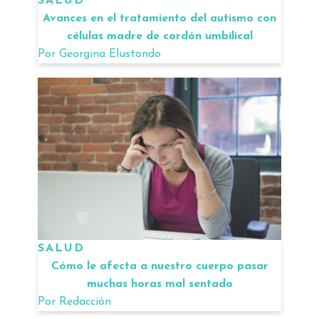
SALUD
Avances en el tratamiento del autismo con
células madre de cordón umbilical
Por
Georgina Elustondo
SALUD
Cómo le afecta a nuestro cuerpo pasar
muchas horas mal sentado
Por
Redacción