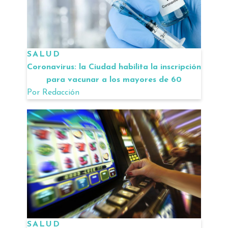
SALUD
Coronavirus: la Ciudad habilita la inscripción
para vacunar a los mayores de 60
Por
Redacción
SALUD