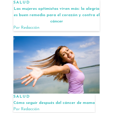
SALUD
Las mujeres optimistas viven más: la alegría
es buen remedio para el corazón y contra el
cáncer
Por
Redacción
SALUD
Cómo seguir después del cáncer de mama
Por
Redacción