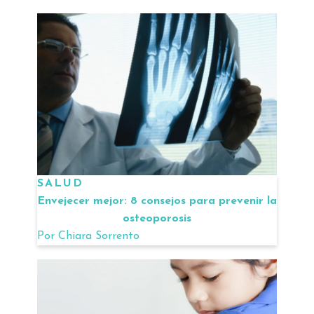
SALUD
Envejecer mejor: 8 consejos para prevenir la
osteoporosis
Por
Chiara Sorrento