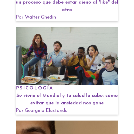
un proceso que debe estar ajeno al "like" del
otro
Por
Walter Ghedin
PSICOLOGÍA
Se viene el Mundial y tu salud lo sabe: cómo
evitar que la ansiedad nos gane
Por
Georgina Elustondo