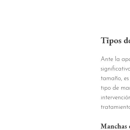
Tipos de
Ante la ap
significati
tamaño, es 
tipo de man
intervenció
tratamiento
Manchas e