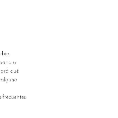
mbio
forma o
luará qué
e alguna
 frecuentes: