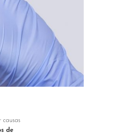
r causas
os de