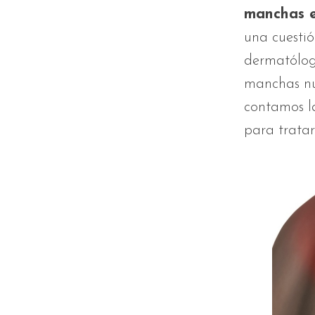
manchas e
una cuestió
dermatólogo
manchas nu
contamos la
para tratar