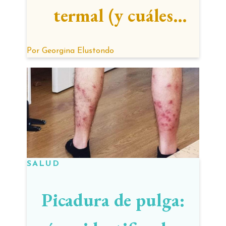
termal (y cuáles
beneficios son mito)
Por
Georgina Elustondo
SALUD
Picadura de pulga: