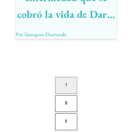
cobró la vida de Darío
Lopérfido
Por
Georgina Elustondo
1
2
3