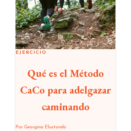
EJERCICIO
Qué es el Método
CaCo para adelgazar
caminando
Por
Georgina Elustondo