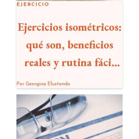
EJERCICIO
Ejercicios isométricos:
qué son, beneficios
reales y rutina fácil
para hacer en casa
Por
Georgina Elustondo