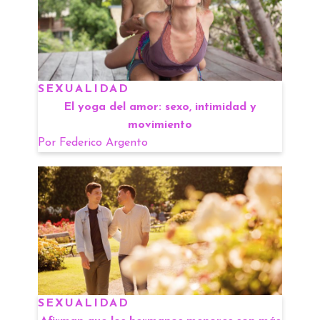
SEXUALIDAD
El yoga del amor: sexo, intimidad y
movimiento
Por
Federico Argento
SEXUALIDAD