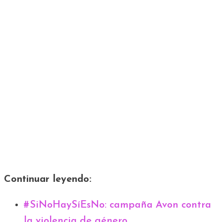
Continuar leyendo:
#SiNoHaySíEsNo: campaña Avon contra
la violencia de género