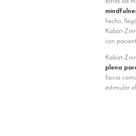
estrés los 
mindfulne
hecho, lleg
Kabat-Zinn 
con pacient
Kabat-Zinn
plena par
físicos com
estimular e