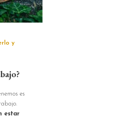
rlo y
abajo?
enemos es
rabajo.
n estar