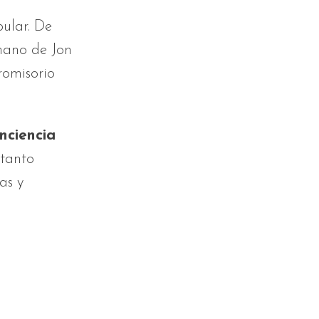
pular. De
 mano de Jon
romisorio
nciencia
tanto
as y