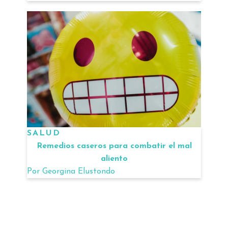
SALUD
Remedios caseros para combatir el mal
aliento
Por
Georgina Elustondo