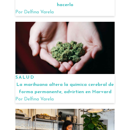
hacerlo
Por
Delfina Varela
SALUD
La marihuana altera la química cerebral de
forma permanente, advirtien en Harvard
Por
Delfina Varela