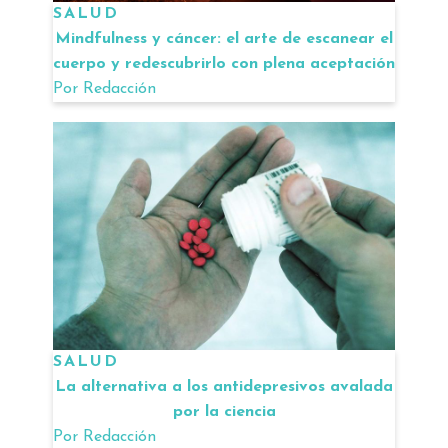
SALUD
Mindfulness y cáncer: el arte de escanear el
cuerpo y redescubrirlo con plena aceptación
Por
Redacción
SALUD
La alternativa a los antidepresivos avalada
por la ciencia
Por
Redacción