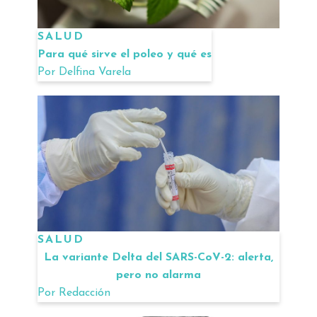
SALUD
Para qué sirve el poleo y qué es
Por
Delfina Varela
SALUD
La variante Delta del SARS-CoV-2: alerta,
pero no alarma
Por
Redacción