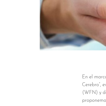
En el marco
Cerebro”, 
(WFN) y de
proponemos