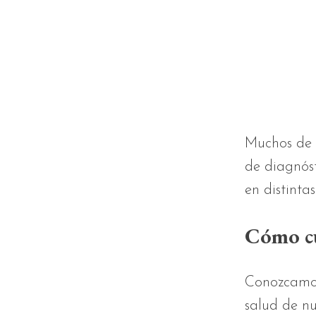
Muchos de d
de diagnóst
en distinta
Cómo cu
Conozcamos
salud de nu