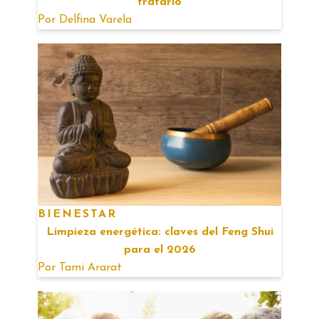
tratarlo
Por
Delfina Varela
BIENESTAR
Limpieza energética: claves del Feng Shui
para el 2026
Por
Tami Ararat