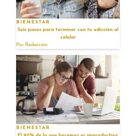
BIENESTAR
Seis pasos para terminar con tu adicción al
celular
Por
Redacción
BIENESTAR
El 90% de lo que hacemos es improductivo: