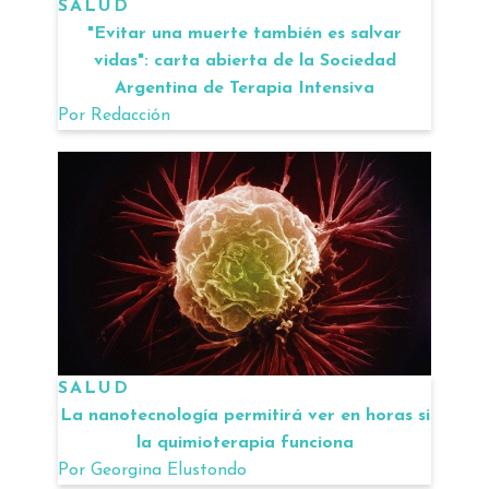
SALUD
"Evitar una muerte también es salvar
vidas": carta abierta de la Sociedad
Argentina de Terapia Intensiva
Por
Redacción
SALUD
La nanotecnología permitirá ver en horas si
la quimioterapia funciona
Por
Georgina Elustondo