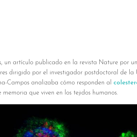
s, un artículo publicado en la revista Nature por u
res dirigido por el investigador postdoctoral de l
na-Campos analizaba cómo responden al
colester
e memoria que viven en los tejidos humanos.