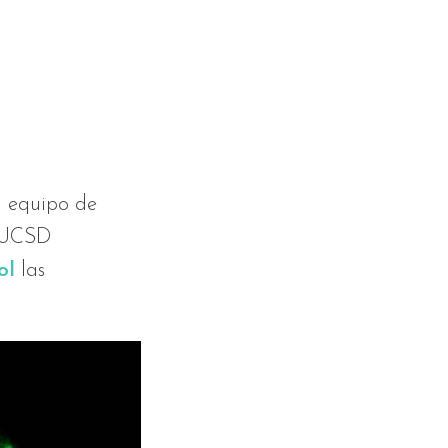
n equipo de
a UCSD
ol
las