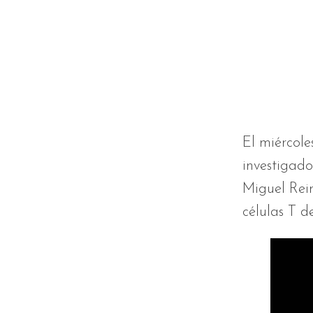
El miércole
investigado
Miguel Rei
células T d