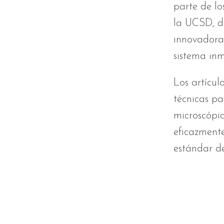
parte de lo
la UCSD, d
innovadoras
sistema in
Los artícul
técnicas pa
microscópic
eficazmente
estándar d