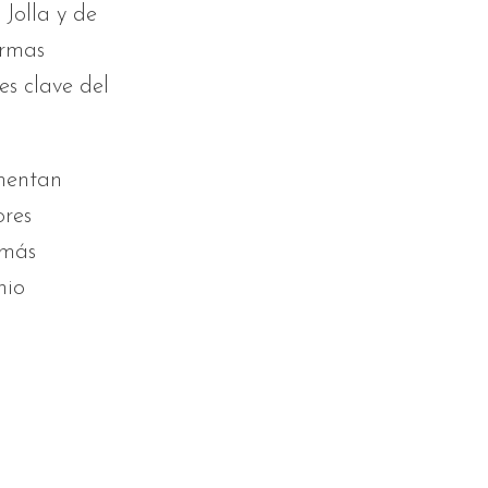
 Jolla y de
ormas
es clave del
umentan
ores
 más
nio