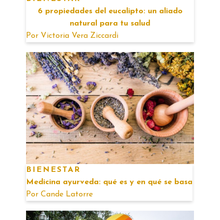
6 propiedades del eucalipto: un aliado
natural para tu salud
Por
Victoria Vera Ziccardi
BIENESTAR
Medicina ayurveda: qué es y en qué se basa
Por
Cande Latorre