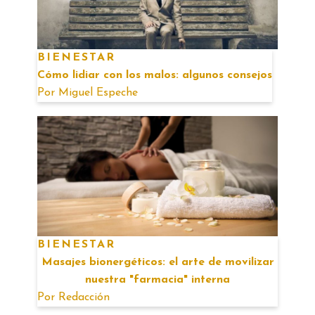
BIENESTAR
Cómo lidiar con los malos: algunos consejos
Por
Miguel Espeche
BIENESTAR
Masajes bionergéticos: el arte de movilizar
nuestra "farmacia" interna
Por
Redacción