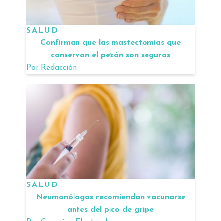
SALUD
Confirman que las mastectomías que
conservan el pezón son seguras
Por
Redacción
SALUD
Neumonólogos recomiendan vacunarse
antes del pico de gripe