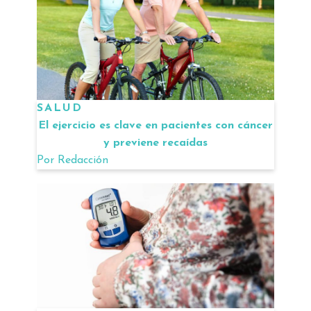
SALUD
El ejercicio es clave en pacientes con cáncer
y previene recaídas
Por
Redacción