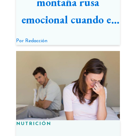
montaña rusa
emocional cuando el
embarazo no llega:
Por
Redacción
libro gratuito
NUTRICIÓN