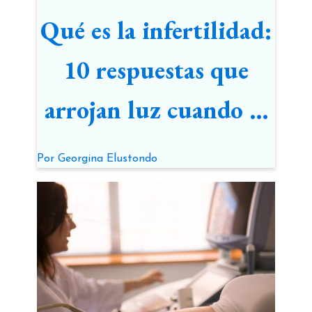
Qué es la infertilidad:
10 respuestas que
arrojan luz cuando el
embarazo no llega
Por
Georgina Elustondo