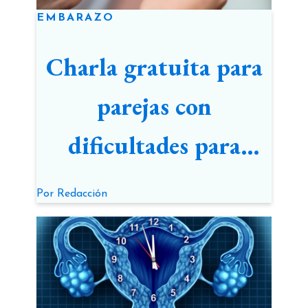
EMBARAZO
Charla gratuita para
parejas con
dificultades para
lograr un embarazo
Por
Redacción