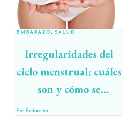
EMBARAZO
,
SALUD
Irregularidades del
ciclo menstrual: cuáles
son y cómo se
relacionan con la
Por
Redacción
infertilidad