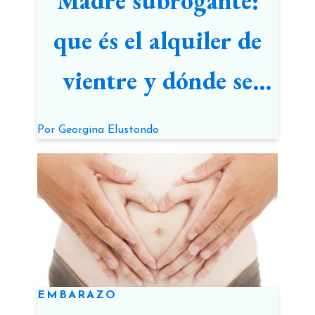
Madre subrogante:
que és el alquiler de
vientre y dónde se
puede hacer
Por
Georgina Elustondo
EMBARAZO