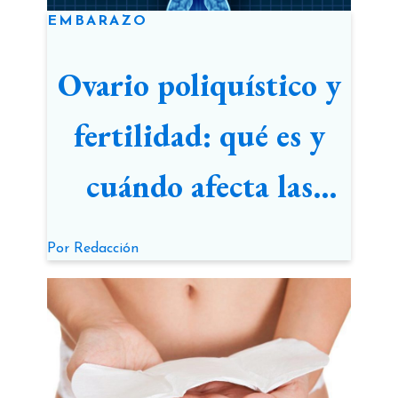
EMBARAZO
Ovario poliquístico y
fertilidad: qué es y
cuándo afecta las
chances de ser madre
Por
Redacción