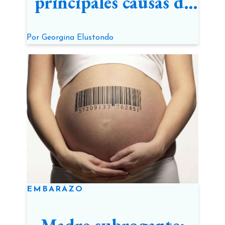
principales causas de
infertilidad masculina
Por
Georgina Elustondo
EMBARAZO