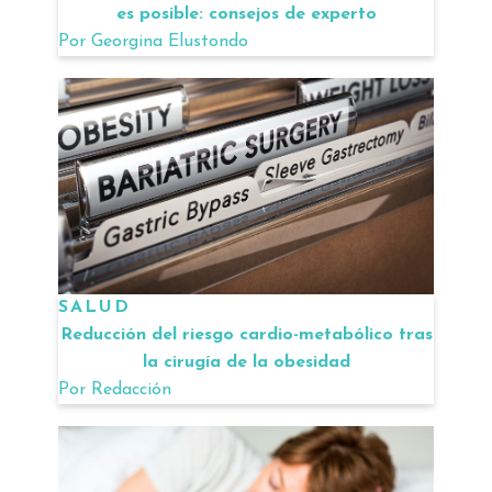
es posible: consejos de experto
Por
Georgina Elustondo
SALUD
Reducción del riesgo cardio-metabólico tras
la cirugía de la obesidad
Por
Redacción