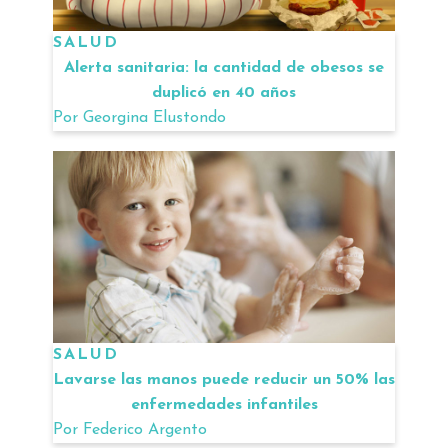
SALUD
Alerta sanitaria: la cantidad de obesos se
duplicó en 40 años
Por
Georgina Elustondo
SALUD
Lavarse las manos puede reducir un 50% las
enfermedades infantiles
Por
Federico Argento