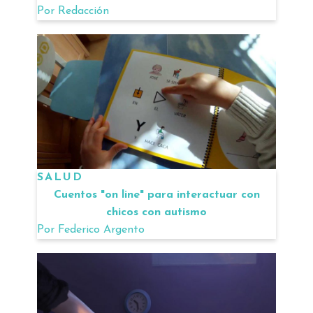
Por
Redacción
SALUD
Cuentos "on line" para interactuar con
chicos con autismo
Por
Federico Argento