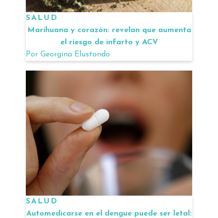
SALUD
Marihuana y corazón: revelan que aumenta
el riesgo de infarto y ACV
Por
Georgina Elustondo
SALUD
Automedicarse en el dengue puede ser letal: