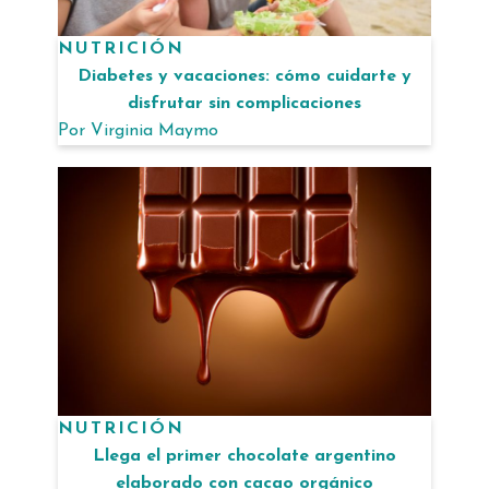
NUTRICIÓN
Diabetes y vacaciones: cómo cuidarte y
disfrutar sin complicaciones
Por
Virginia Maymo
NUTRICIÓN
Llega el primer chocolate argentino
elaborado con cacao orgánico