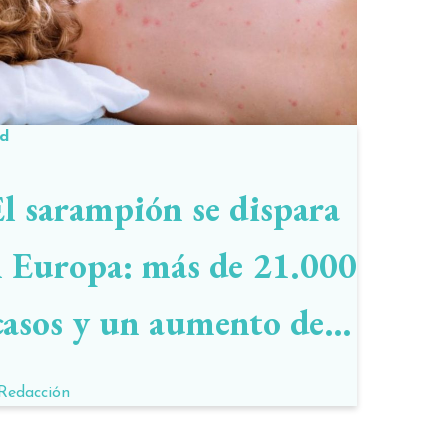
ud
l sarampión se dispara
 Europa: más de 21.000
casos y un aumento del
400% en un año
Redacción