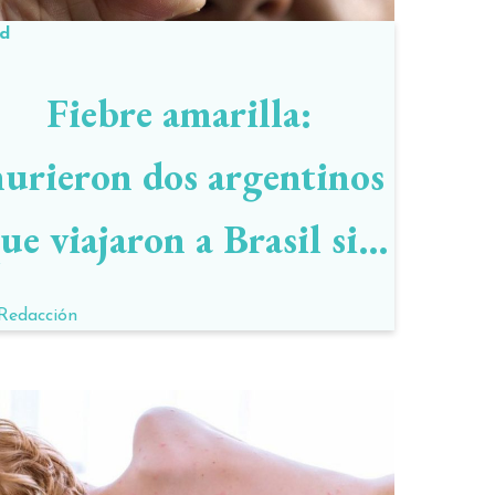
ud
Fiebre amarilla:
urieron dos argentinos
ue viajaron a Brasil sin
vacuna y hay un joven
Redacción
muy grave