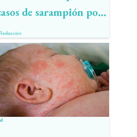
casos de sarampión por
los antivacunas
Redacción
ud