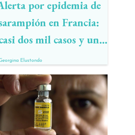
Alerta por epidemia de
sarampión en Francia:
casi dos mil casos y un
muerto
Georgina Elustondo