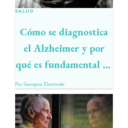
SALUD
Cómo se diagnostica
el Alzheimer y por
qué es fundamental su
detección
Por
Georgina Elustondo