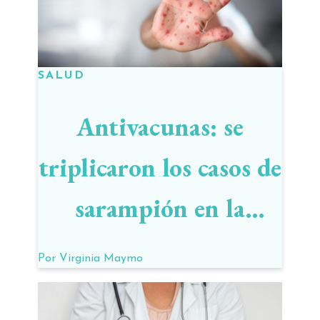
SALUD
Antivacunas: se
triplicaron los casos de
sarampión en la
primera mitad de
Por
Virginia Maymo
2019