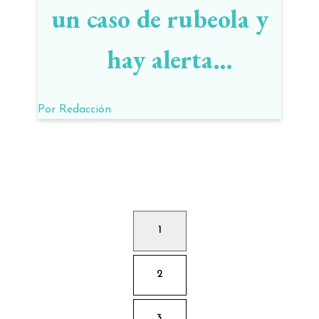
un caso de rubeola y
hay alerta
epidemiológico
Por
Redacción
1
2
3